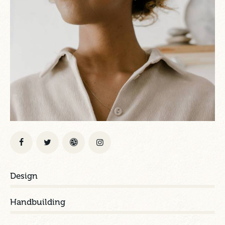
Design
0%
Handbuilding
0%