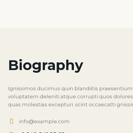
Biography
Ignissimos ducimus quin blandiitis praesentium
voluptatem deleniti atque corrupti quos dolores
quas molestias excepturi. scint occaecatti gniss
info@example.com
E-