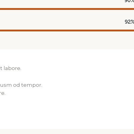
90
92
t labore.
eiusm od tempor.
re.