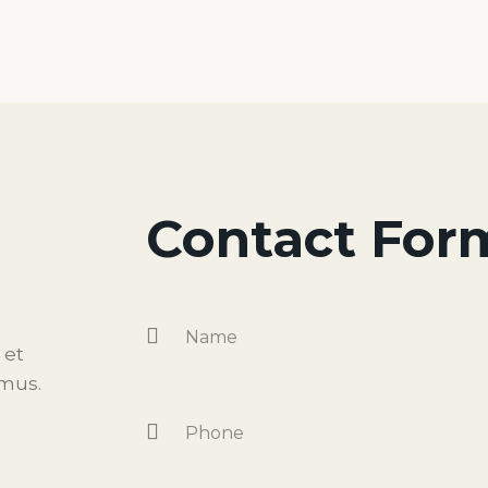
Contact For
 et
imus.